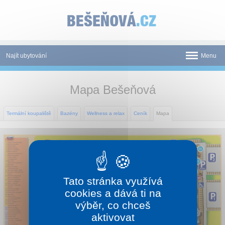
Panel pro správu cookies
Najít ubytování
Menu
Termální koupaliště
Mapa Bešeňová
Novinky
Termální koupaliště
Bazény
Wellness a relax
Ceník
Mapa
Atrakce
Mapa
Tištěné katalogy
Tato stránka využívá
O nás
cookies a dává ti na
výběr, co chceš
Kontakt
aktivovat