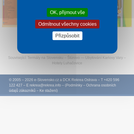
OK, přijmout vše
Odmítnout všechny cookies
Přizpůsobit
Sledujte Rekreu na Facebooku
Související:
Termály na Slovensku
–
Štúrovo
—
Ubytování Karlovy Vary
–
Hotely Luhačovice
© 2005 – 2026
e-Slovensko.cz
a
DCK Rekrea Ostrava
– T +420 596
122 427 – E
rekrea@
rekrea.info
– (
Podmínky
–
Ochrana osobních
údajů zákazníků
–
Ke stažení
)