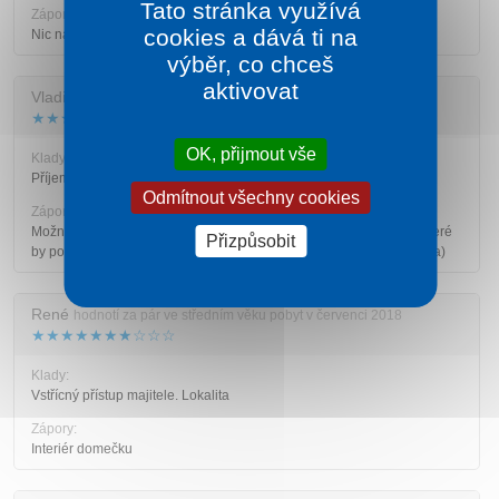
Tato stránka využívá
Zápory:
cookies a dává ti na
Nic nás nenapadá :-)
výběr, co chceš
aktivovat
Vladimír
hodnotí za rodinu s většími dětmi pobyt v červenci 2018
★★★★★★★★★☆
OK, přijmout vše
Klady:
Příjemné prostředí, dostatek soukromí a poměrně klidná lokalita.
Odmítnout všechny cookies
Zápory:
Možnost alespoň částečného zastřešení terasy před domečkem, které
Přizpůsobit
by poskytlo ochranu před přímým sluncem - např. (pergola, markýza)
René
hodnotí za pár ve středním věku pobyt v červenci 2018
★★★★★★★☆☆☆
Klady:
Vstřícný přístup majitele. Lokalita
Zápory:
Interiér domečku