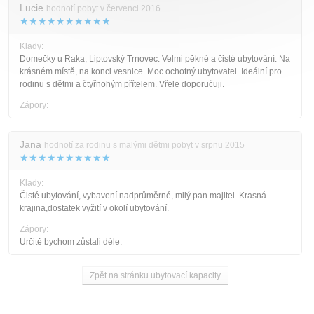
Lucie
hodnotí pobyt v červenci 2016
★★★★★★★★★★
Klady:
Domečky u Raka, Liptovský Trnovec. Velmi pěkné a čisté ubytování. Na
krásném místě, na konci vesnice. Moc ochotný ubytovatel. Ideální pro
rodinu s dětmi a čtyřnohým přítelem. Vřele doporučuji.
Zápory:
Jana
hodnotí za rodinu s malými dětmi pobyt v srpnu 2015
★★★★★★★★★★
Klady:
Čisté ubytování, vybavení nadprůměrné, milý pan majitel. Krasná
krajina,dostatek vyžití v okolí ubytování.
Zápory:
Určitě bychom zůstali déle.
Zpět na stránku ubytovací kapacity