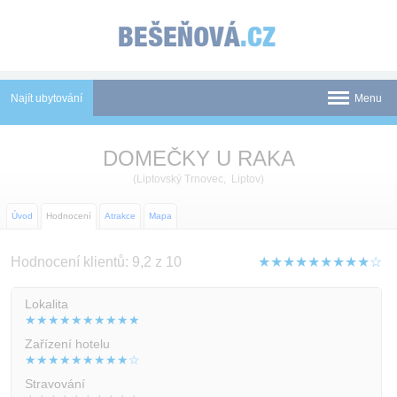
Panel pro správu cookies
Najít ubytování
Menu
Termální koupaliště
DOMEČKY U RAKA
Novinky
(Liptovský Trnovec, Liptov)
Atrakce
Úvod
Hodnocení
Atrakce
Mapa
Mapa
Hodnocení klientů: 9,2 z 10
★★★★★★★★★☆
Tištěné katalogy
Lokalita
★★★★★★★★★★
O nás
Zařízení hotelu
★★★★★★★★★☆
Kontakt
Stravování