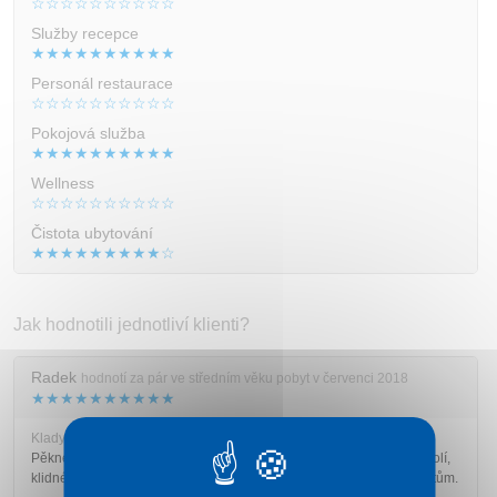
☆☆☆☆☆☆☆☆☆☆
Služby recepce
★★★★★★★★★★
Personál restaurace
☆☆☆☆☆☆☆☆☆☆
Pokojová služba
★★★★★★★★★★
Wellness
☆☆☆☆☆☆☆☆☆☆
Čistota ubytování
★★★★★★★★★☆
Jak hodnotili jednotliví klienti?
Radek
hodnotí za pár ve středním věku pobyt v červenci 2018
★★★★★★★★★★
Klady:
Pěkné a čisté ubytování, domeček výborně vybavený, nádherné okolí,
klidné místo. Příjemní majitelé. V okolí spousta krásných míst k výletům.