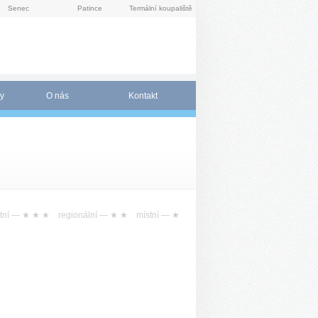
Senec
Patince
Termální koupaliště
y
O nás
Kontakt
tní —
★ ★ ★
regionální —
★ ★
místní —
★