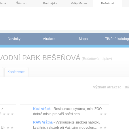
lená
Štúrovo
Podhájska
Velký Meder
Bešeňová
Novinky
Atrakce
Mapa
Tištěné katalog
 VODNÍ PARK BEŠEŇOVÁ
(Bešeňová, Liptov)
a
Konference
Význam atrakce:
stá
 z
Kozí vŕšok
- Restaurace, sýrárna, mini ZOO…
álů s
★ ★ ★
dobré místo pro váš oběd neb...
★ ★
RAW Vrátna
- Vyzkoušejte širokou nabídku
Uka...
★ ★
kvalitních služeb při Vaší zimní dovolen...
★ ★