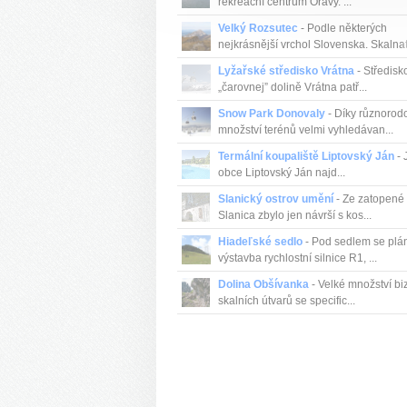
rekreační centrum Oravy. ...
Velký Rozsutec
- Podle některých
nejkrásnější vrchol Slovenska. Skalnatá
Lyžařské středisko Vrátna
- Středisk
„čarovnej” dolině Vrátna patř...
Snow Park Donovaly
- Díky různorodo
množství terénů velmi vyhledávan...
Termální koupaliště Liptovský Ján
- 
obce Liptovský Ján najd...
Slanický ostrov umění
- Ze zatopené
Slanica zbylo jen návrší s kos...
Hiadeľské sedlo
- Pod sedlem se plá
výstavba rychlostní silnice R1, ...
Dolina Obšívanka
- Velké množství bi
skalních útvarů se specific...