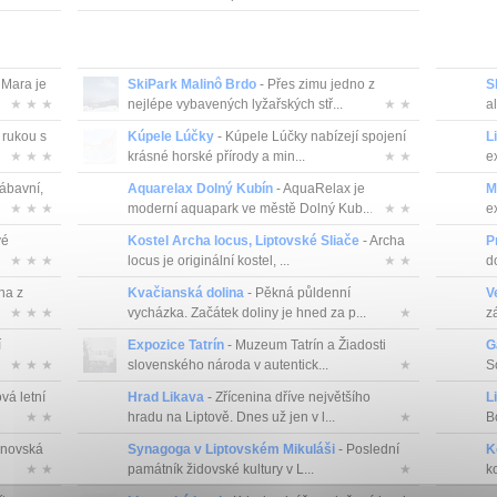
 Mara je
SkiPark Malinô Brdo
- Přes zimu jedno z
S
★ ★ ★
nejlépe vybavených lyžařských stř...
★ ★
al
i rukou s
Kúpele Lúčky
- Kúpele Lúčky nabízejí spojení
L
★ ★ ★
krásné horské přírody a min...
★ ★
e
ábavní,
Aquarelax Dolný Kubín
- AquaRelax je
M
★ ★ ★
moderní aquapark ve městě Dolný Kub...
★ ★
ex
vé
Kostel Archa locus, Liptovské Sliače
- Archa
P
★ ★ ★
locus je originální kostel, ...
★ ★
do
na z
Kvačianská dolina
- Pěkná půldenní
V
★ ★ ★
vycházka. Začátek doliny je hned za p...
★
z
í
Expozice Tatrín
- Muzeum Tatrín a Žiadosti
G
★ ★ ★
slovenského národa v autentick...
★
S
vá letní
Hrad Likava
- Zřícenina dříve největšího
L
★ ★
hradu na Liptově. Dnes už jen v l...
★
B
novská
Synagoga v Liptovském Mikuláši
- Poslední
K
★ ★
památník židovské kultury v L...
★
ko