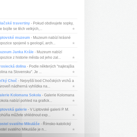
liačské travertiny
- Pokud obdivujete sopky,
e bojíte se těch velkých,...
★
iptovské muzeum
- Muzeum nabízí krásné
xpozice spojené s geologií, arch...
★
uzeum Janka Krále
- Muzeum nabízí
pozice z historie města od jeho zal...
★
rosiecká dolina
- Podle některých "najkrajšia
lina na Slovensku". Je ...
★
eľký Choč
- Nejvyšší bod Chočských vrchů a
ároveň nádherná vyhlídka na...
★
alerie Kolomana Sokola
- Galerie Kolomana
okola nabízí pohled na grafick...
★
iptovská galerie
- V Liptovské galerii P. M.
ohúňa můžete shlédnout exp...
★
ostel svatého Mikuláše
- Římsko-katolický
stel svatého Mikuláše je n...
★