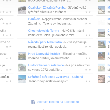
★ ★ ★
ledovcových jezer, která stojí z...
★ ★
je
Opalisko - Závažná Poruba
- Středně velké
M
 ...
★ ★ ★
lyžařské středisko s terénem ...
★ ★
s
o v
Baníkov
- Nejvyšší vrchol v hlavním hřebeni
M
★ ★ ★
Západních Tater s výhledem na...
★ ★
k
sti a
Chochołowskie Termy
- Největší termální
C
★ ★ ★
komplex v Polsku je dokonalé míst...
★ ★
n
Jižně od
Národní park Malá Fatra
- NP se vyznačuje
O
★ ★
rozmanitostí reliéfu, geologi...
★ ★
S
 obce
Hrad Liptovský hrádok
- Zřícenina menšího
S
★ ★
vodního hrádku, kolem kterého ...
★ ★
p
nuje
Historická lesní železnice
- Na poslední chvíli
F
★ ★
se v roce 1972 podařilo...
★ ★
st
zarních,
Lyžařské středisko Zverovka - Spálená
-
H
★ ★
Jedno z nejnavštěvovanějších...
★ ★
je
Sledujte Rekreu na Facebooku