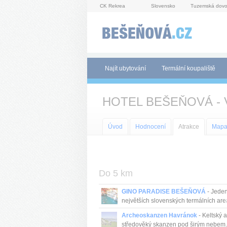
Panel pro správu cookies
CK Rekrea
Slovensko
Tuzemská dovo
Najít ubytování
Termální koupaliště
HOTEL BEŠEŇOVÁ -
Úvod
Hodnocení
Atrakce
Map
Do 5 km
GINO PARADISE BEŠEŇOVÁ
- Jeden
největších slovenských termálních are
vel...
Archeoskanzen Havránok
- Keltský a
středověký skanzen pod širým nebem. 