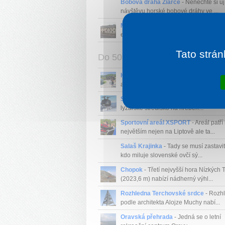
Bobová dráha Žiarce
- Nenechte si ují
návštěvu horské bobové dráhy ve ...
Muzeum Černý Orel
- Muzeum se stá
expozicí myslivosti a rybářství, al...
Tato strán
Do 50 km
Habakuky zábavní park
- Lidovo-fanta
architektura lidových pohádek ...
Ski areál Jasná
- Velké a velice ambic
lyžařské středisko na hřeben...
Sportovní areál XSPORT
- Areál patří
největším nejen na Liptově ale ta...
Salaš Krajinka
- Tady se musí zastavi
kdo miluje slovenské ovčí sý...
Chopok
- Třetí nejvyšší hora Nízkých T
(2023,6 m) nabízí nádherný výhl...
Rozhledna Terchovské srdce
- Rozh
podle architekta Alojze Muchy nabí...
Oravská přehrada
- Jedná se o letní