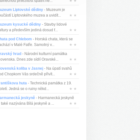
dinečnou příležitost spatřit ne...
★ ★
uzeum Liptovské dědiny
- Muzeum je
oučástí Liptovského muzea a uvidít...
★ ★
uzeum kysucké dědiny
- Stavby lidové
ultury a především jediná dosud f...
★ ★
hata pod Chlebom
- Horská chata, která se
achází v Malé Fatře. Samotný v...
★ ★
ravský hrad
- Národní kulturní památka
lovenska. Dnes zde sídlí Oravské...
★ ★
lovenská koliba v Jasnej
- Na úpatí svahů
od Chopkom Vás srdečně přivít...
★ ★
rantiškova huta
- Technická památka z 19.
oletí. Jedná se o ruiny někd...
★ ★
armanecká jeskyně
- Harmanecká jeskyně
 také nazývána Bílá jeskyně a ...
★ ★