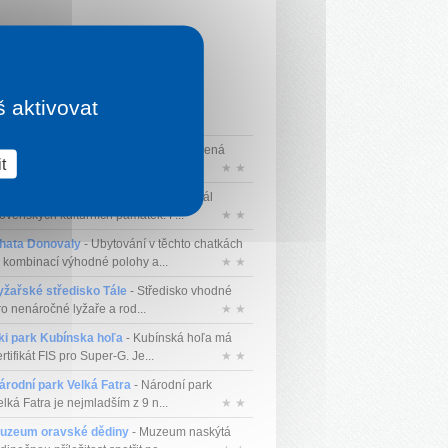
š aktivovat
ozhledna Skorušina
- Nejvýše postavená
t
ozhledna na Slovensku. Má výšku ...
★ ★
ini Slovensko
- Mini Slovensko je areál
lovenských kulturních památek. P...
★ ★
hata Donovaly
- Ubytování v těchto chatkách
e kombinací výhodné polohy a...
★ ★
yžařské středisko Tále
- Středisko vhodné
ro nenáročné lyžaře a rod...
★ ★
ki park Kubínska hoľa
- Kubínská hoľa má
rtifikát FIS pro Super-G. Je...
★ ★
árodní park Velká Fatra
- Národní park
lká Fatra je nejmladším z 9 n...
★ ★
uzeum oravské dědiny
- Muzeum naskýtá