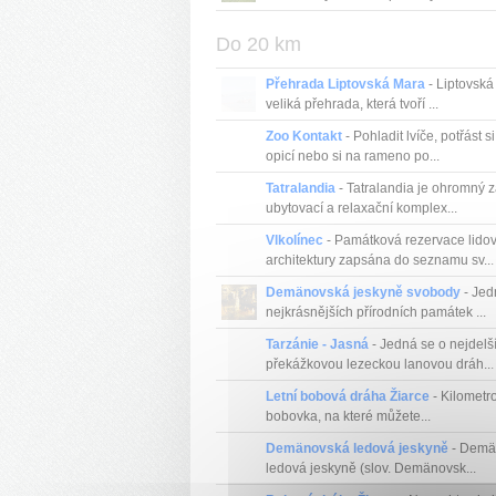
Do 20 km
Přehrada Liptovská Mara
- Liptovská
veliká přehrada, která tvoří ...
Zoo Kontakt
- Pohladit lvíče, potřást s
opicí nebo si na rameno po...
Tatralandia
- Tatralandia je ohromný z
ubytovací a relaxační komplex...
Vlkolínec
- Památková rezervace lido
architektury zapsána do seznamu sv...
Demänovská jeskyně svobody
- Jed
nejkrásnějších přírodních památek ...
Tarzánie - Jasná
- Jedná se o nejdelš
překážkovou lezeckou lanovou dráh...
Letní bobová dráha Žiarce
- Kilometro
bobovka, na které můžete...
Demänovská ledová jeskyně
- Demä
ledová jeskyně (slov. Demänovsk...