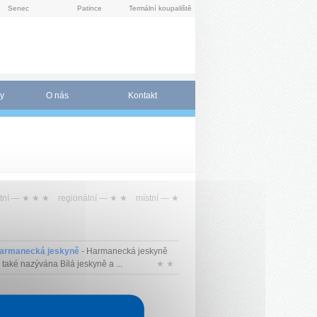
Senec
Patince
Termální koupaliště
y
O nás
Kontakt
tní —
★ ★ ★
regionální —
★ ★
místní —
★
armanecká jeskyně
- Harmanecká jeskyně
 také nazývána Bílá jeskyně a ...
★ ★