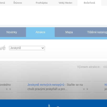
lená
Štúrovo
Podhájska
Velký Meder
Bešeňová
Novinky
Atrakce
Mapa
Tištěné katalog
ové
Význam atrakce:
stá
tovského
Jeskyně mrtvých netopýrů
- Staňte se na
H
★ ★
chvíli pravými jeskyňáři a pro...
★ ★
je