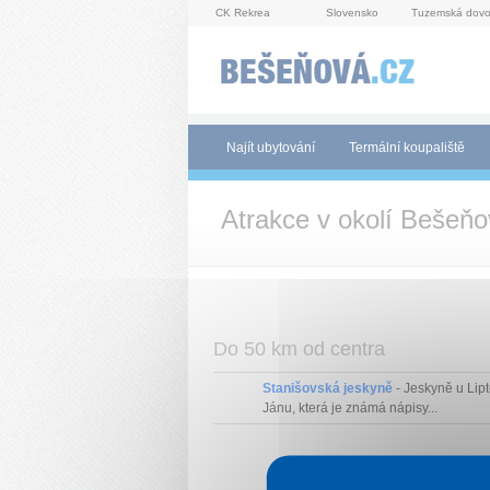
Panel pro správu cookies
CK Rekrea
Slovensko
Tuzemská dovo
Najít ubytování
Termální koupaliště
Atrakce v okolí Bešeň
Do 50 km od centra
Stanišovská jeskyně
- Jeskyně u Lip
Jánu, která je známá nápisy...