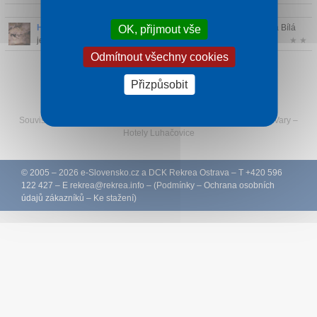
Harmanecká jeskyně
- Harmanecká jeskyně je také nazývána Bílá
OK, přijmout vše
jeskyně a ...
★ ★
Odmítnout všechny cookies
Přizpůsobit
Sledujte Rekreu na Facebooku
Související:
Termály na Slovensku
–
Štúrovo
—
Ubytování Karlovy Vary
–
Hotely Luhačovice
© 2005 – 2026
e-Slovensko.cz
a
DCK Rekrea Ostrava
– T +420 596
122 427 – E
rekrea@
rekrea.info
– (
Podmínky
–
Ochrana osobních
údajů zákazníků
–
Ke stažení
)